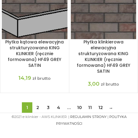
Płytka kątowa elewacyjna
Płytka klinkierowa
strukturyzowana KING
elewacyjna
KLINKIER (ręcznie
strukturyzowana KING
formowana) HF49 GREY
KLINKIER (ręcznie
SATIN
formowana) HF49 GREY
SATIN
14,19
zł brutto
3,00
zł brutto
1
2
3
4
…
10
11
12
→
©2021 e-klinkier - AWS KLINKIER. |
REGULAMIN STRONY
|
POLITYKA
PRYWATNOŚCI